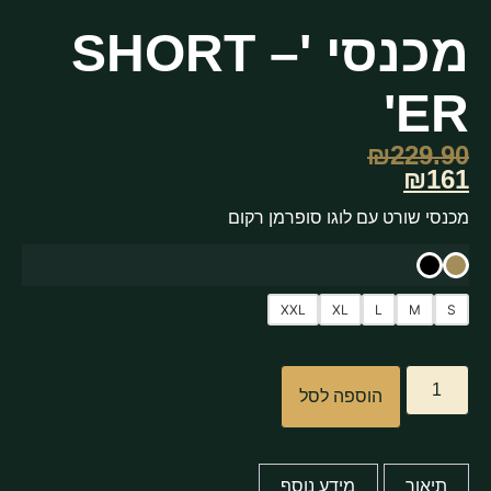
מכנסי 'SHORT –
ER'
₪
229.90
₪161
מכנסי שורט עם לוגו סופרמן רקום
XXL
XL
L
M
S
הוספה לסל
תיאור
מידע נוסף