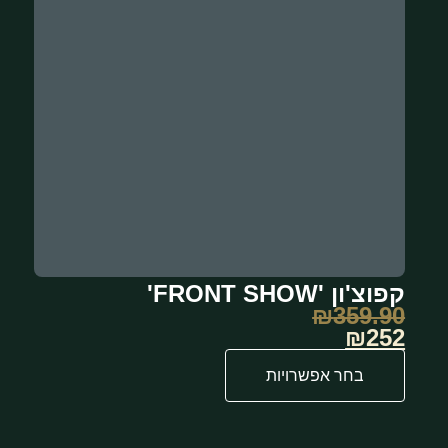
קפוצ'ון 'FRONT SHOW'
₪
359.90
₪252
בחר אפשרויות