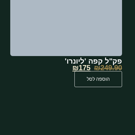
פק"ל קפה 'ליונרו'
₪175
₪
249.90
הוספה לסל