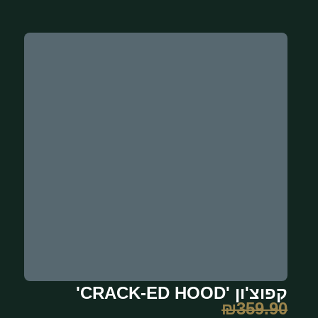
קפוצ'ון 'CRACK-ED HOOD'
₪
359.90