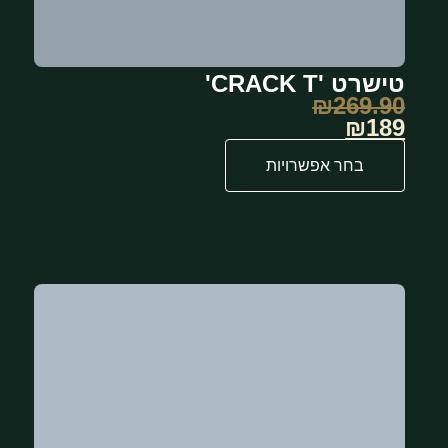
טישרט 'CRACK T'
₪
269.90
₪189
בחר אפשרויות