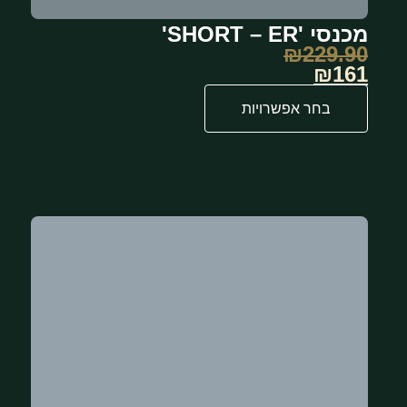
מכנסי 'SHORT – ER'
₪
229.90
₪161
בחר אפשרויות