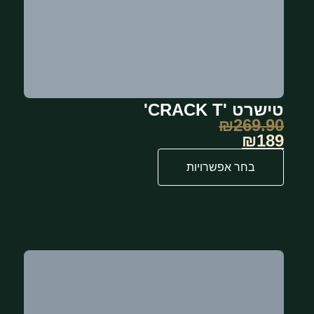
טישרט 'CRACK T'
₪
269.90
₪189
בחר אפשרויות