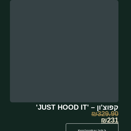
קפוצ'ון – 'JUST HOOD IT'
₪
329.90
₪231