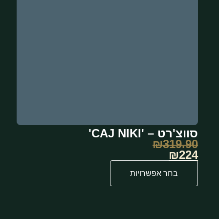
סווצ'רט – 'CAJ NIKI'
₪
319.90
₪224
בחר אפשרויות