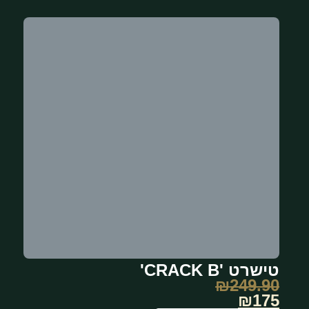
טישרט 'CRACK B'
₪
249.90
₪175