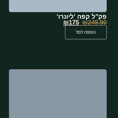
פק"ל קפה 'ליונרו'
₪175
₪
249.90
הוספה לסל